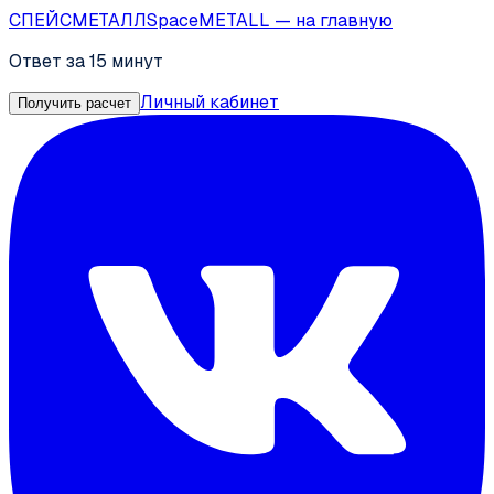
СПЕЙС
МЕТАЛЛ
SpaceMETALL
— на главную
Ответ за 15 минут
Личный кабинет
Получить расчет