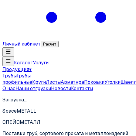
Личный кабинет
Расчет
Каталог
Услуги
Продукция
▾
Трубы
Трубы
профильные
Круги
Листы
Арматура
Поковки
Уголки
Швел
О нас
Наши отгрузки
Новости
Контакты
Загрузка…
SpaceMETALL
СПЕЙС
МЕТАЛЛ
Поставки труб, сортового проката и металлоизделий