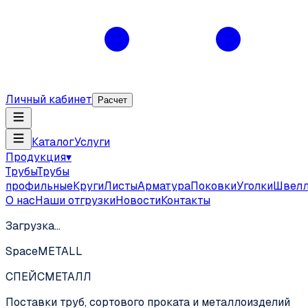
Личный кабинет
Расчет
Каталог
Услуги
Продукция
▾
Трубы
Трубы
профильные
Круги
Листы
Арматура
Поковки
Уголки
Швел
О нас
Наши отгрузки
Новости
Контакты
Загрузка…
SpaceMETALL
СПЕЙС
МЕТАЛЛ
Поставки труб, сортового проката и металлоизделий