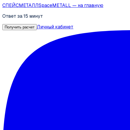
СПЕЙС
МЕТАЛЛ
SpaceMETALL
— на главную
Ответ за 15 минут
Личный кабинет
Получить расчет