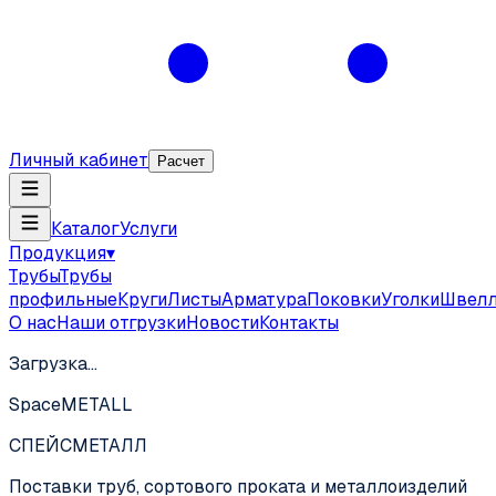
Личный кабинет
Расчет
Каталог
Услуги
Продукция
▾
Трубы
Трубы
профильные
Круги
Листы
Арматура
Поковки
Уголки
Швел
О нас
Наши отгрузки
Новости
Контакты
Загрузка…
SpaceMETALL
СПЕЙС
МЕТАЛЛ
Поставки труб, сортового проката и металлоизделий