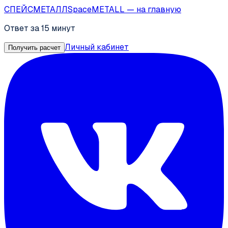
СПЕЙС
МЕТАЛЛ
SpaceMETALL
— на главную
Ответ за 15 минут
Личный кабинет
Получить расчет