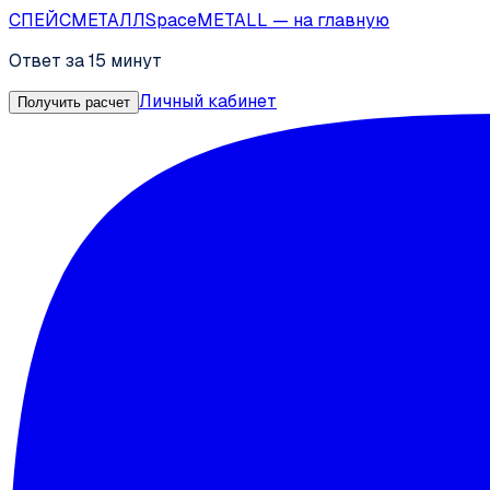
СПЕЙС
МЕТАЛЛ
SpaceMETALL
— на главную
Ответ за 15 минут
Личный кабинет
Получить расчет