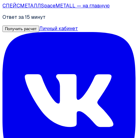
СПЕЙС
МЕТАЛЛ
SpaceMETALL
— на главную
Ответ за 15 минут
Личный кабинет
Получить расчет