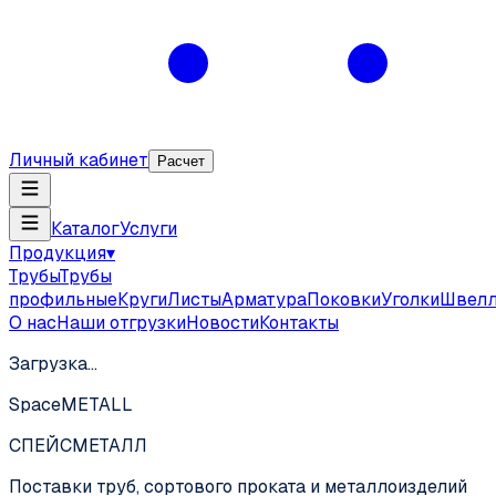
Личный кабинет
Расчет
Каталог
Услуги
Продукция
▾
Трубы
Трубы
профильные
Круги
Листы
Арматура
Поковки
Уголки
Швел
О нас
Наши отгрузки
Новости
Контакты
Загрузка…
SpaceMETALL
СПЕЙС
МЕТАЛЛ
Поставки труб, сортового проката и металлоизделий