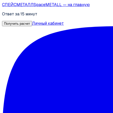
СПЕЙС
МЕТАЛЛ
SpaceMETALL
— на главную
Ответ за 15 минут
Личный кабинет
Получить расчет