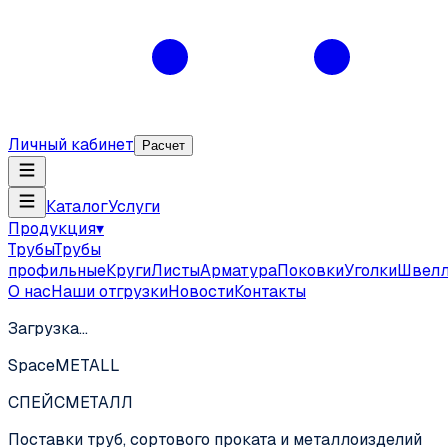
Личный кабинет
Расчет
Каталог
Услуги
Продукция
▾
Трубы
Трубы
профильные
Круги
Листы
Арматура
Поковки
Уголки
Швел
О нас
Наши отгрузки
Новости
Контакты
Загрузка…
SpaceMETALL
СПЕЙС
МЕТАЛЛ
Поставки труб, сортового проката и металлоизделий