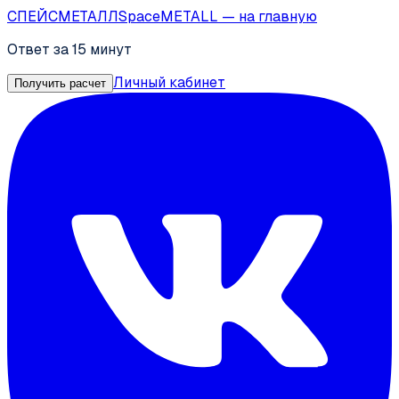
СПЕЙС
МЕТАЛЛ
SpaceMETALL
— на главную
Ответ за 15 минут
Личный кабинет
Получить расчет