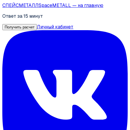
СПЕЙС
МЕТАЛЛ
SpaceMETALL
— на главную
Ответ за 15 минут
Личный кабинет
Получить расчет