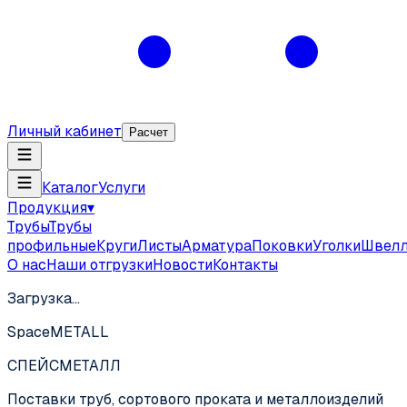
Личный кабинет
Расчет
Каталог
Услуги
Продукция
▾
Трубы
Трубы
профильные
Круги
Листы
Арматура
Поковки
Уголки
Швел
О нас
Наши отгрузки
Новости
Контакты
Загрузка…
SpaceMETALL
СПЕЙС
МЕТАЛЛ
Поставки труб, сортового проката и металлоизделий