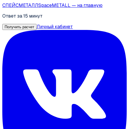
СПЕЙС
МЕТАЛЛ
SpaceMETALL
— на главную
Ответ за 15 минут
Личный кабинет
Получить расчет