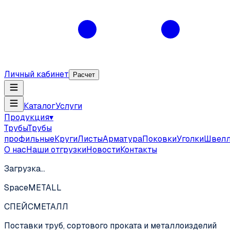
Личный кабинет
Расчет
Каталог
Услуги
Продукция
▾
Трубы
Трубы
профильные
Круги
Листы
Арматура
Поковки
Уголки
Швел
О нас
Наши отгрузки
Новости
Контакты
Загрузка…
SpaceMETALL
СПЕЙС
МЕТАЛЛ
Поставки труб, сортового проката и металлоизделий