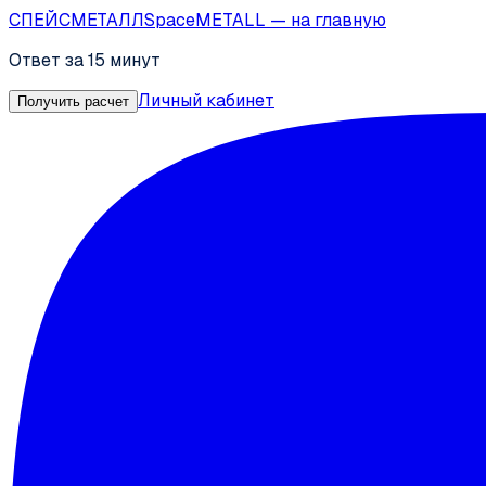
СПЕЙС
МЕТАЛЛ
SpaceMETALL
— на главную
Ответ за 15 минут
Личный кабинет
Получить расчет