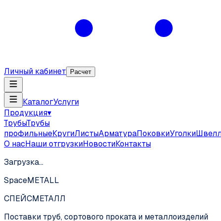
Личный кабинет
Расчет
Каталог
Услуги
Продукция
▾
Трубы
Трубы
профильные
Круги
Листы
Арматура
Поковки
Уголки
Швел
О нас
Наши отгрузки
Новости
Контакты
Загрузка…
SpaceMETALL
СПЕЙС
МЕТАЛЛ
Поставки труб, сортового проката и металлоизделий