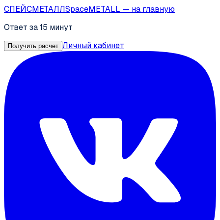
СПЕЙС
МЕТАЛЛ
SpaceMETALL
— на главную
Ответ за 15 минут
Личный кабинет
Получить расчет