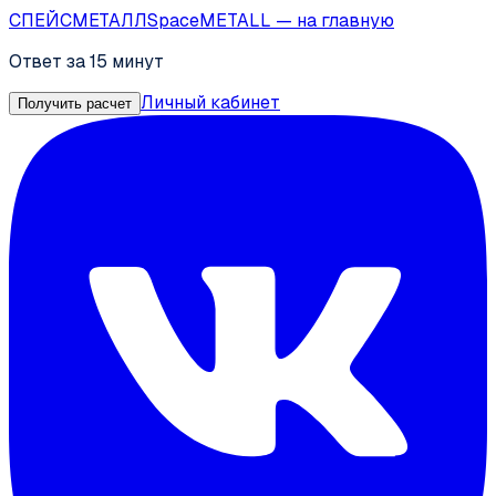
СПЕЙС
МЕТАЛЛ
SpaceMETALL
— на главную
Ответ за 15 минут
Личный кабинет
Получить расчет