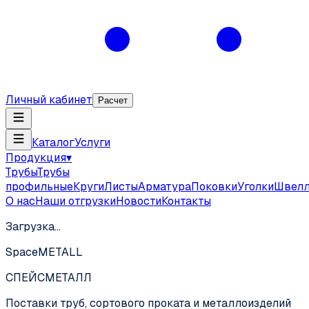
Личный кабинет
Расчет
Каталог
Услуги
Продукция
▾
Трубы
Трубы
профильные
Круги
Листы
Арматура
Поковки
Уголки
Швел
О нас
Наши отгрузки
Новости
Контакты
Загрузка…
SpaceMETALL
СПЕЙС
МЕТАЛЛ
Поставки труб, сортового проката и металлоизделий