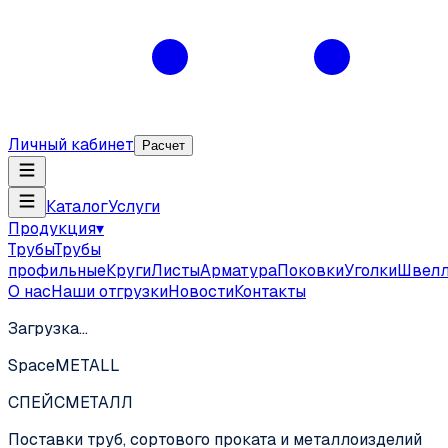
Личный кабинет
Расчет
Каталог
Услуги
Продукция
▾
Трубы
Трубы
профильные
Круги
Листы
Арматура
Поковки
Уголки
Швел
О нас
Наши отгрузки
Новости
Контакты
Загрузка…
SpaceMETALL
СПЕЙС
МЕТАЛЛ
Поставки труб, сортового проката и металлоизделий