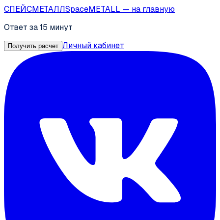
СПЕЙС
МЕТАЛЛ
SpaceMETALL
— на главную
Ответ за 15 минут
Личный кабинет
Получить расчет