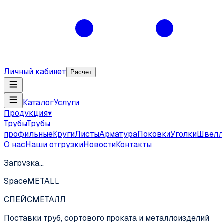
Личный кабинет
Расчет
Каталог
Услуги
Продукция
▾
Трубы
Трубы
профильные
Круги
Листы
Арматура
Поковки
Уголки
Швел
О нас
Наши отгрузки
Новости
Контакты
Загрузка…
SpaceMETALL
СПЕЙС
МЕТАЛЛ
Поставки труб, сортового проката и металлоизделий