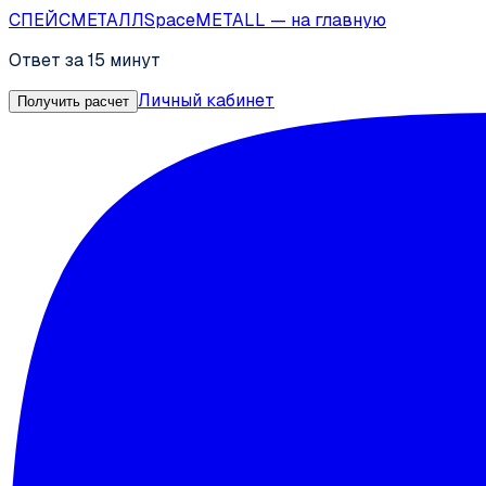
СПЕЙС
МЕТАЛЛ
SpaceMETALL
— на главную
Ответ за 15 минут
Личный кабинет
Получить расчет