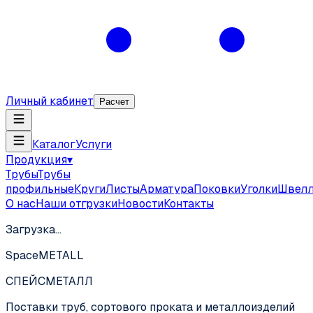
Личный кабинет
Расчет
Каталог
Услуги
Продукция
▾
Трубы
Трубы
профильные
Круги
Листы
Арматура
Поковки
Уголки
Швел
О нас
Наши отгрузки
Новости
Контакты
Загрузка…
SpaceMETALL
СПЕЙС
МЕТАЛЛ
Поставки труб, сортового проката и металлоизделий