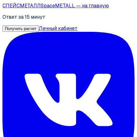
СПЕЙС
МЕТАЛЛ
SpaceMETALL
— на главную
Ответ за 15 минут
Личный кабинет
Получить расчет