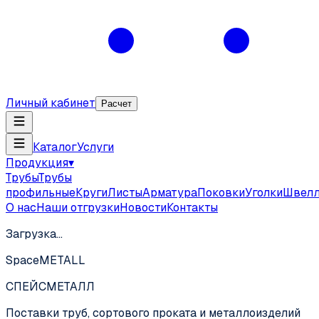
Личный кабинет
Расчет
Каталог
Услуги
Продукция
▾
Трубы
Трубы
профильные
Круги
Листы
Арматура
Поковки
Уголки
Швел
О нас
Наши отгрузки
Новости
Контакты
Загрузка…
SpaceMETALL
СПЕЙС
МЕТАЛЛ
Поставки труб, сортового проката и металлоизделий