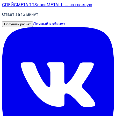
СПЕЙС
МЕТАЛЛ
SpaceMETALL
— на главную
Ответ за 15 минут
Личный кабинет
Получить расчет