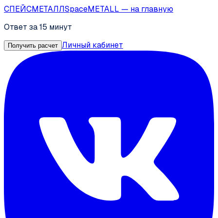
СПЕЙС
МЕТАЛЛ
SpaceMETALL
— на главную
Ответ за 15 минут
Личный кабинет
Получить расчет