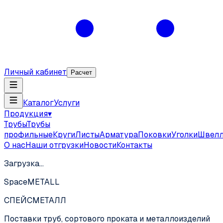
Личный кабинет
Расчет
Каталог
Услуги
Продукция
▾
Трубы
Трубы
профильные
Круги
Листы
Арматура
Поковки
Уголки
Швел
О нас
Наши отгрузки
Новости
Контакты
Загрузка…
SpaceMETALL
СПЕЙС
МЕТАЛЛ
Поставки труб, сортового проката и металлоизделий