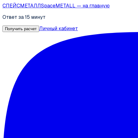
СПЕЙС
МЕТАЛЛ
SpaceMETALL
— на главную
Ответ за 15 минут
Личный кабинет
Получить расчет