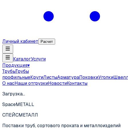
Личный кабинет
Расчет
Каталог
Услуги
Продукция
▾
Трубы
Трубы
профильные
Круги
Листы
Арматура
Поковки
Уголки
Швел
О нас
Наши отгрузки
Новости
Контакты
Загрузка…
SpaceMETALL
СПЕЙС
МЕТАЛЛ
Поставки труб, сортового проката и металлоизделий