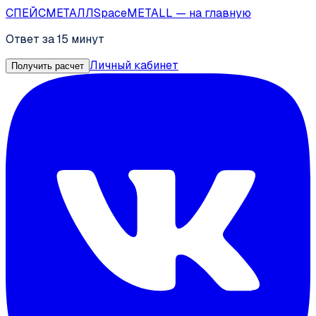
СПЕЙС
МЕТАЛЛ
SpaceMETALL
— на главную
Ответ за 15 минут
Личный кабинет
Получить расчет