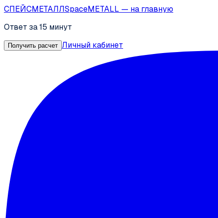
СПЕЙС
МЕТАЛЛ
SpaceMETALL
— на главную
Ответ за 15 минут
Личный кабинет
Получить расчет