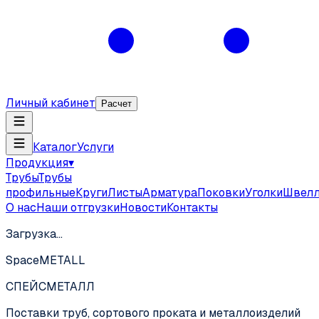
Личный кабинет
Расчет
Каталог
Услуги
Продукция
▾
Трубы
Трубы
профильные
Круги
Листы
Арматура
Поковки
Уголки
Швел
О нас
Наши отгрузки
Новости
Контакты
Загрузка…
SpaceMETALL
СПЕЙС
МЕТАЛЛ
Поставки труб, сортового проката и металлоизделий