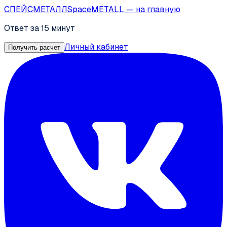
СПЕЙС
МЕТАЛЛ
SpaceMETALL
— на главную
Ответ за 15 минут
Личный кабинет
Получить расчет