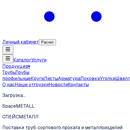
Личный кабинет
Расчет
Каталог
Услуги
Продукция
▾
Трубы
Трубы
профильные
Круги
Листы
Арматура
Поковки
Уголки
Швел
О нас
Наши отгрузки
Новости
Контакты
Загрузка…
SpaceMETALL
СПЕЙС
МЕТАЛЛ
Поставки труб, сортового проката и металлоизделий