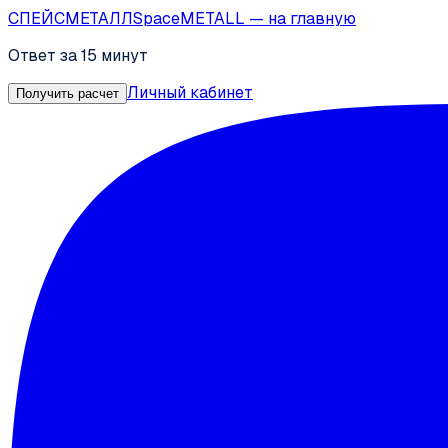
СПЕЙС
МЕТАЛЛ
SpaceMETALL
— на главную
Ответ за 15 минут
Личный кабинет
Получить расчет