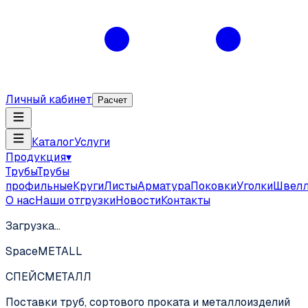
Личный кабинет
Расчет
Каталог
Услуги
Продукция
▾
Трубы
Трубы
профильные
Круги
Листы
Арматура
Поковки
Уголки
Швел
О нас
Наши отгрузки
Новости
Контакты
Загрузка…
SpaceMETALL
СПЕЙС
МЕТАЛЛ
Поставки труб, сортового проката и металлоизделий