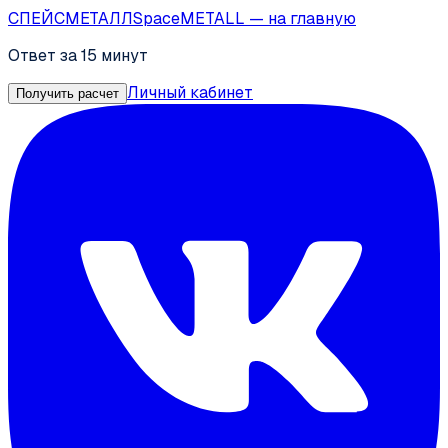
СПЕЙС
МЕТАЛЛ
SpaceMETALL
— на главную
Ответ за 15 минут
Личный кабинет
Получить расчет