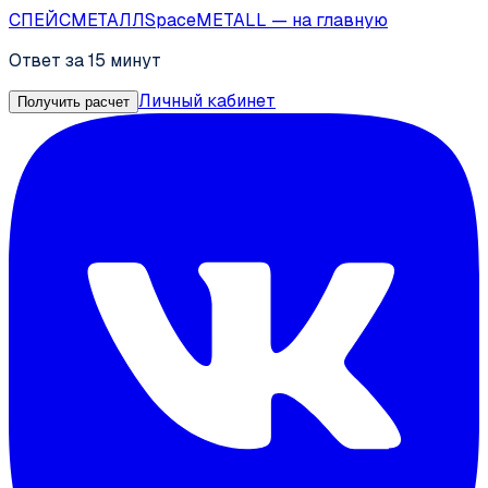
СПЕЙС
МЕТАЛЛ
SpaceMETALL
— на главную
Ответ за 15 минут
Личный кабинет
Получить расчет