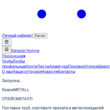
Личный кабинет
Расчет
Каталог
Услуги
Продукция
▾
Трубы
Трубы
профильные
Круги
Листы
Арматура
Поковки
Уголки
Швел
О нас
Наши отгрузки
Новости
Контакты
Загрузка…
SpaceMETALL
СПЕЙС
МЕТАЛЛ
Поставки труб, сортового проката и металлоизделий