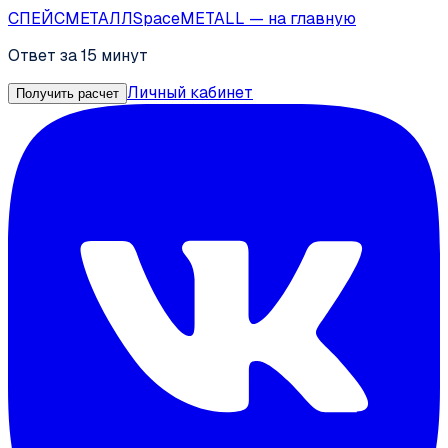
СПЕЙС
МЕТАЛЛ
SpaceMETALL
— на главную
Ответ за 15 минут
Личный кабинет
Получить расчет