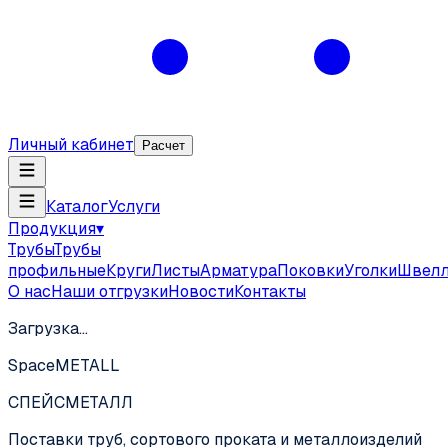
Личный кабинет
Расчет
Каталог
Услуги
Продукция
▾
Трубы
Трубы
профильные
Круги
Листы
Арматура
Поковки
Уголки
Швел
О нас
Наши отгрузки
Новости
Контакты
Загрузка…
SpaceMETALL
СПЕЙС
МЕТАЛЛ
Поставки труб, сортового проката и металлоизделий