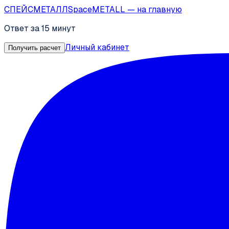
СПЕЙС
МЕТАЛЛ
SpaceMETALL
— на главную
Ответ за 15 минут
Личный кабинет
Получить расчет