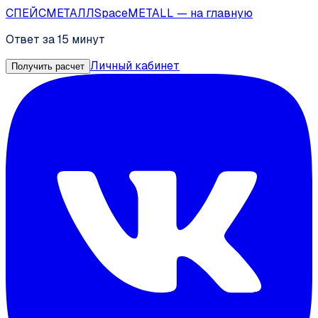
СПЕЙС
МЕТАЛЛ
SpaceMETALL
— на главную
Ответ за 15 минут
Личный кабинет
Получить расчет