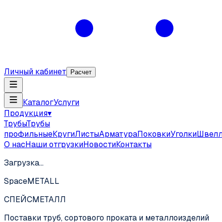
Личный кабинет
Расчет
Каталог
Услуги
Продукция
▾
Трубы
Трубы
профильные
Круги
Листы
Арматура
Поковки
Уголки
Швел
О нас
Наши отгрузки
Новости
Контакты
Загрузка…
SpaceMETALL
СПЕЙС
МЕТАЛЛ
Поставки труб, сортового проката и металлоизделий