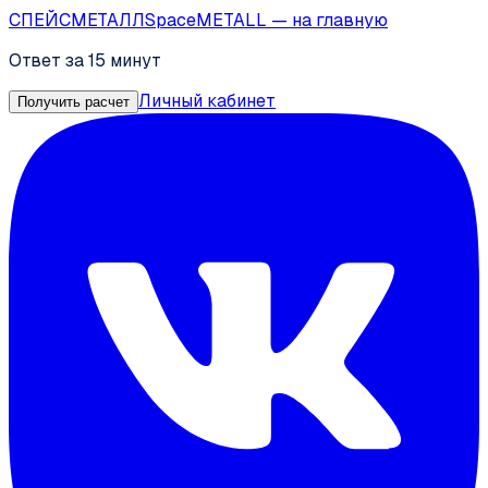
СПЕЙС
МЕТАЛЛ
SpaceMETALL
— на главную
Ответ за 15 минут
Личный кабинет
Получить расчет