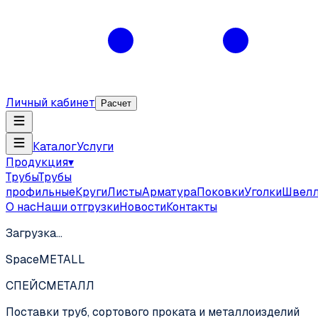
Личный кабинет
Расчет
Каталог
Услуги
Продукция
▾
Трубы
Трубы
профильные
Круги
Листы
Арматура
Поковки
Уголки
Швел
О нас
Наши отгрузки
Новости
Контакты
Загрузка…
SpaceMETALL
СПЕЙС
МЕТАЛЛ
Поставки труб, сортового проката и металлоизделий