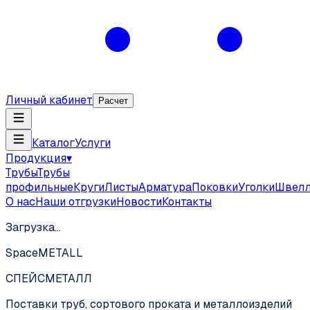
Личный кабинет
Расчет
Каталог
Услуги
Продукция
▾
Трубы
Трубы
профильные
Круги
Листы
Арматура
Поковки
Уголки
Швел
О нас
Наши отгрузки
Новости
Контакты
Загрузка…
SpaceMETALL
СПЕЙС
МЕТАЛЛ
Поставки труб, сортового проката и металлоизделий