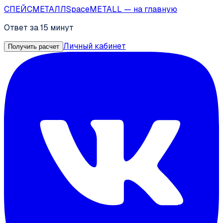
СПЕЙС
МЕТАЛЛ
SpaceMETALL
— на главную
Ответ за 15 минут
Личный кабинет
Получить расчет