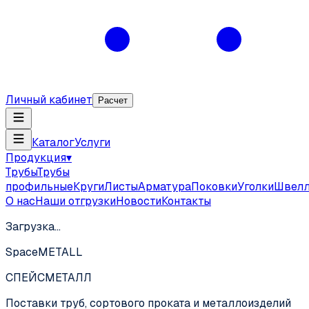
Личный кабинет
Расчет
Каталог
Услуги
Продукция
▾
Трубы
Трубы
профильные
Круги
Листы
Арматура
Поковки
Уголки
Швел
О нас
Наши отгрузки
Новости
Контакты
Загрузка…
SpaceMETALL
СПЕЙС
МЕТАЛЛ
Поставки труб, сортового проката и металлоизделий