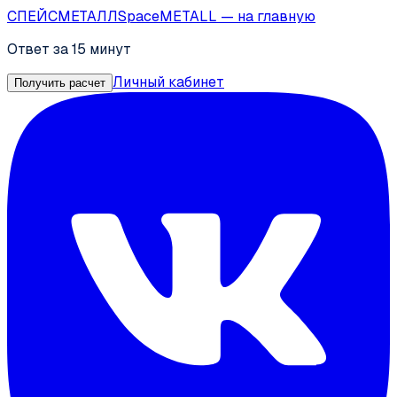
СПЕЙС
МЕТАЛЛ
SpaceMETALL
— на главную
Ответ за 15 минут
Личный кабинет
Получить расчет