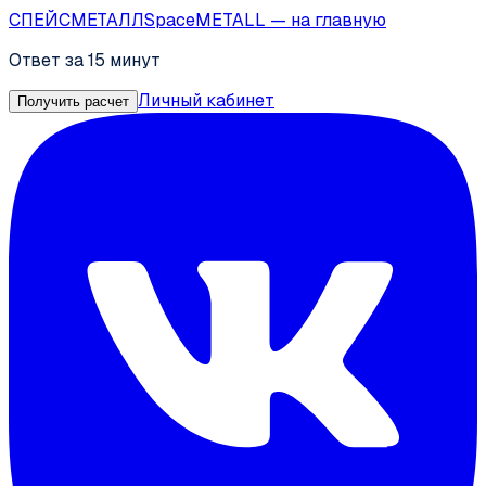
СПЕЙС
МЕТАЛЛ
SpaceMETALL
— на главную
Ответ за 15 минут
Личный кабинет
Получить расчет