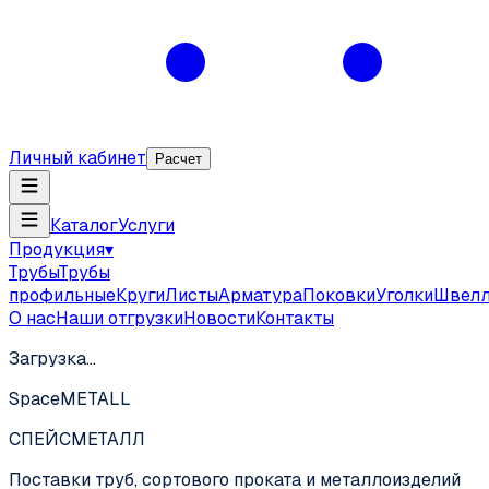
Личный кабинет
Расчет
Каталог
Услуги
Продукция
▾
Трубы
Трубы
профильные
Круги
Листы
Арматура
Поковки
Уголки
Швел
О нас
Наши отгрузки
Новости
Контакты
Загрузка…
SpaceMETALL
СПЕЙС
МЕТАЛЛ
Поставки труб, сортового проката и металлоизделий