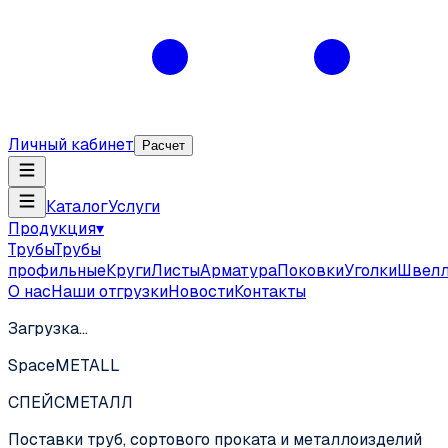
Личный кабинет
Расчет
Каталог
Услуги
Продукция
▾
Трубы
Трубы
профильные
Круги
Листы
Арматура
Поковки
Уголки
Швел
О нас
Наши отгрузки
Новости
Контакты
Загрузка…
SpaceMETALL
СПЕЙС
МЕТАЛЛ
Поставки труб, сортового проката и металлоизделий