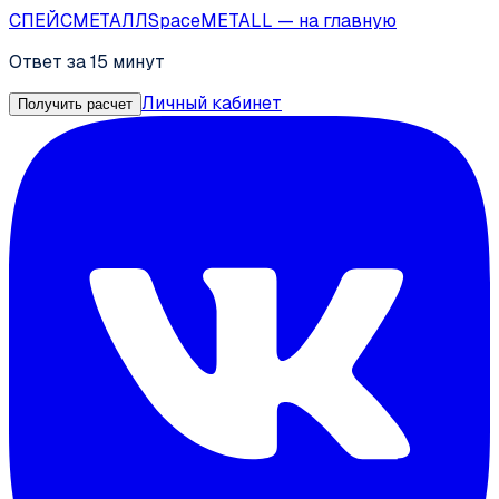
СПЕЙС
МЕТАЛЛ
SpaceMETALL
— на главную
Ответ за 15 минут
Личный кабинет
Получить расчет