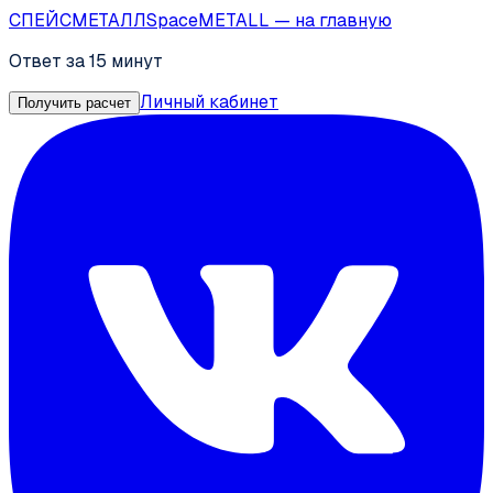
СПЕЙС
МЕТАЛЛ
SpaceMETALL
— на главную
Ответ за 15 минут
Личный кабинет
Получить расчет