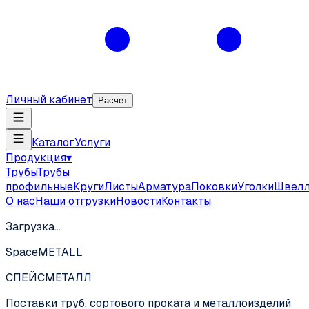
Личный кабинет
Расчет
Каталог
Услуги
Продукция
▾
Трубы
Трубы
профильные
Круги
Листы
Арматура
Поковки
Уголки
Швел
О нас
Наши отгрузки
Новости
Контакты
Загрузка…
SpaceMETALL
СПЕЙС
МЕТАЛЛ
Поставки труб, сортового проката и металлоизделий