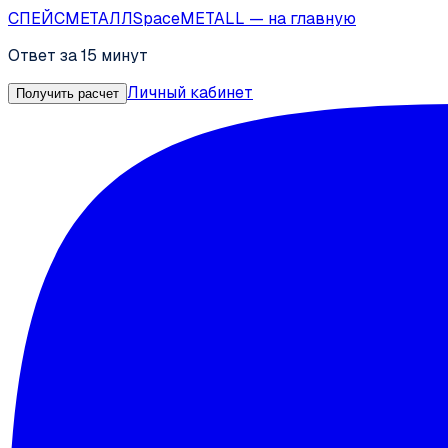
СПЕЙС
МЕТАЛЛ
SpaceMETALL
— на главную
Ответ за 15 минут
Личный кабинет
Получить расчет