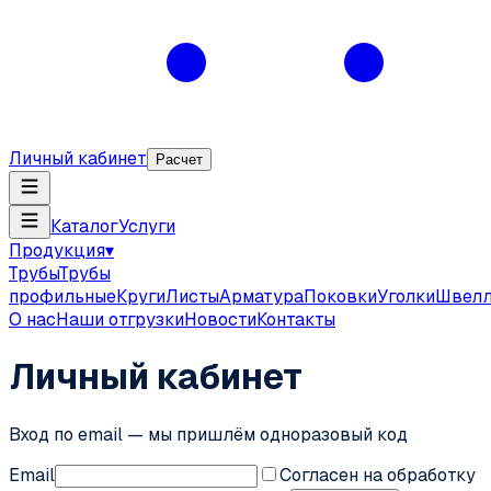
Личный кабинет
Расчет
Каталог
Услуги
Продукция
▾
Трубы
Трубы
профильные
Круги
Листы
Арматура
Поковки
Уголки
Швел
О нас
Наши отгрузки
Новости
Контакты
Личный кабинет
Вход по email — мы пришлём одноразовый код
Email
Согласен на обработку