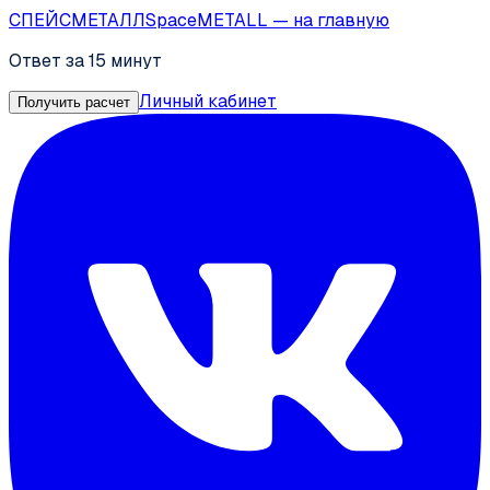
СПЕЙС
МЕТАЛЛ
SpaceMETALL
— на главную
Ответ за 15 минут
Личный кабинет
Получить расчет